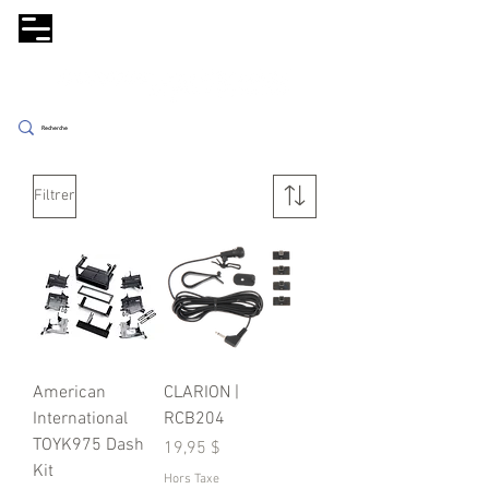
Filtrer
American
CLARION |
International
RCB204
TOYK975 Dash
Prix
19,95 $
Kit
Hors Taxe