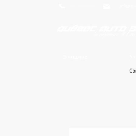
819-469-7018
info@qu
Boutique
So
Co