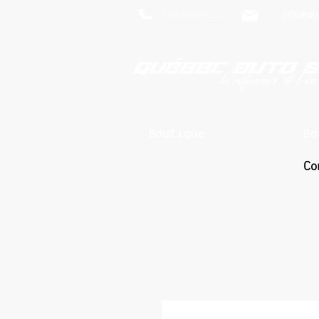
819-469-7018
info@qu
Boutique
So
Co