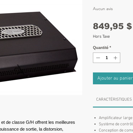
Aucun avis
849,95 $
Hors Taxe
Quantité
*
Ajouter au panier
CARACTÉRISTIQUES
Amplificateur large
et de classe G/H offrent les meilleures
Système de contrô
uissance de sortie, la distorsion,
Conception de com