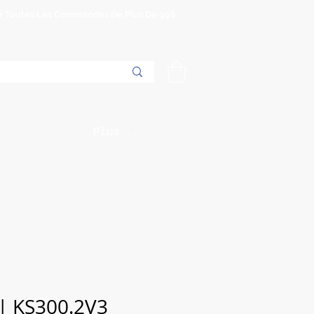
Sur Toutes Les Commandes De Plus De 99$
Plus...
 | KS300.2V3