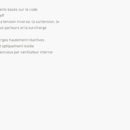
ants basés sur le code
eff
la tension inverse, la surtension, le
aut-parleurs et la surcharge
harges hautement réactives
t optiquement isolée
encieux par ventilateur interne