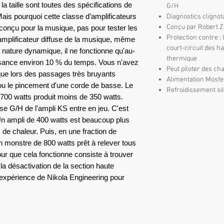
et la taille sont toutes des spécifications de
G/H
ais pourquoi cette classe d’amplificateurs
Diagnostics clignot
Conçu par Robert Z
st conçu pour la musique, pas pour tester les
Protection contre : 
n amplificateur diffuse de la musique, même
court-circuit des h
 nature dynamique, il ne fonctionne qu'au-
thermique
ssance environ 10 % du temps. Vous n'avez
Peut piloter des c
que lors des passages très bruyants
Alimentation Mosfe
u le pincement d'une corde de basse. Le
Refroidissement sil
 700 watts produit moins de 350 watts.
se G/H de l'ampli KS entre en jeu. C'est
n ampli de 400 watts est beaucoup plus
 de chaleur. Puis, en une fraction de
n monstre de 800 watts prêt à relever tous
ur que cela fonctionne consiste à trouver
t la désactivation de la section haute
d’expérience de Nikola Engineering pour