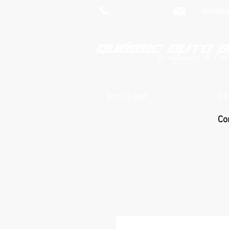
819-469-7018
info@qu
Boutique
So
Co