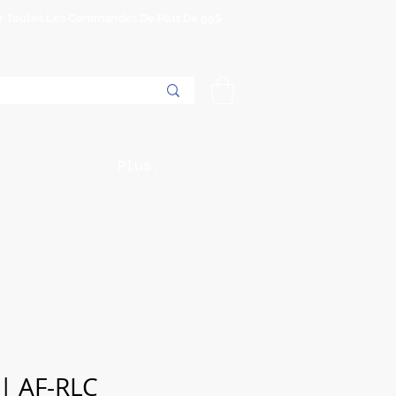
Sur Toutes Les Commandes De Plus De 99$
Plus...
 | AF-RLC