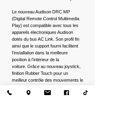
Le nouveau Audison DRC MP
(Digital Remote Control Multimedia
Play) est compatible avec tous les
appareils électroniques Audison
dotés du bus AC Link. Son profil fin
ainsi que le support fourni facilitent
l'installation dans la meilleure
position à l'intérieur de la
voiture. Grâce au nouveau joystick,
finition Rubber Touch pour un
meilleur contrôle des mouvements le
long des quatre axes de direction, le
menu Paramètres DRC peut être
ajusté et la navigation est également
possible via Navi Comm et fonction
si le système dispose d'un bit
Audison Play HD avec vidéo sortie
connectée à un moniteur.