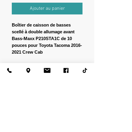
Ajouter au panier
Boîtier de caisson de basses
scellé à double allumage avant
Bass-Maxx P210STA1C de 10
pouces pour Toyota Tacoma 2016-
2021 Crew Cab
Si vous possédez un Toyota Tacoma
de 2016 à 2021, le Bass-Maxx
P210STA1C est un véritable
changement pour votre expérience
audio. Ce caisson de basses de 10
pouces à orientation frontale est
conçu spécifiquement pour la cabine
multiplace, ce qui en fait le
complément parfait à votre véhicule.