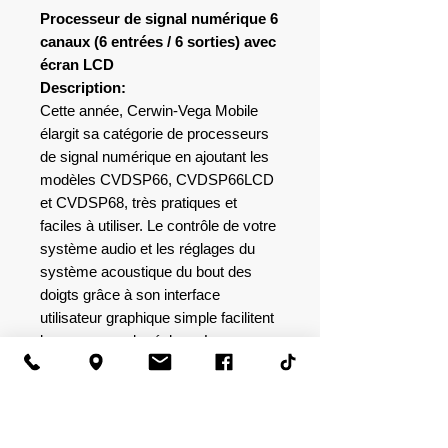
Processeur de signal numérique 6
canaux (6 entrées / 6 sorties) avec
écran LCD
Description:
Cette année, Cerwin-Vega Mobile
élargit sa catégorie de processeurs
de signal numérique en ajoutant les
modèles CVDSP66, CVDSP66LCD
et CVDSP68, très pratiques et
faciles à utiliser. Le contrôle de votre
système audio et les réglages du
système acoustique du bout des
doigts grâce à son interface
utilisateur graphique simple facilitent
le processus de réglage. Les
CVDSP66 et CVDSP66LCD
disposent de six canaux
d'entrée/sortie et de 15 bandes
d'égalisation tandis que le CVDSP88