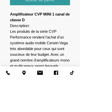
Ajouter au panier
Amplificateur CVP MINI 1 canal de
classe D
Description:
Les produits de la série CVP
Performance rendent l'achat d'un
système audio mobile Cerwin-Vega
très abordable pour ceux qui sont
soucieux de leur budget. Avec un
grand nombre d'amplificateurs mono
et multicanaux parmi lesquels
choisir à un rapport qualité-prix
exceptionnel, profitez de l'expérience
sonore LOUD avec les produits de
la série CVP Performance. Le bon
prix, la bonne puissance, les bons
produits !