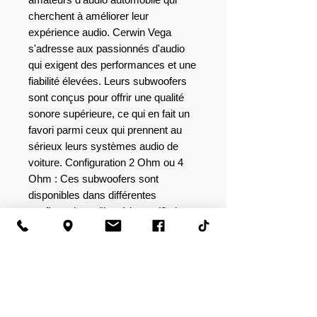
cherchent à améliorer leur
expérience audio. Cerwin Vega
s'adresse aux passionnés d'audio
qui exigent des performances et une
fiabilité élevées. Leurs subwoofers
sont conçus pour offrir une qualité
sonore supérieure, ce qui en fait un
favori parmi ceux qui prennent au
sérieux leurs systèmes audio de
voiture. Configuration 2 Ohm ou 4
Ohm : Ces subwoofers sont
disponibles dans différentes
configurations d'impédance (2 ohms
ou 4 ohms), offrant une flexibilité
pour diverses configurations de
câblage et une compatibilité avec
différents amplificateurs. Cela vous
permet d'optimiser votre système
pour des performances maximales.