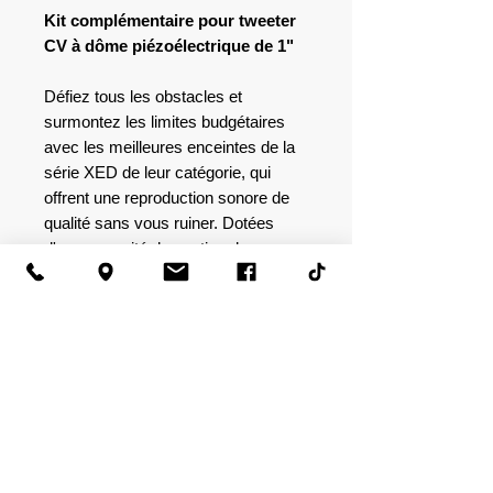
Kit complémentaire pour tweeter
CV à dôme piézoélectrique de 1"
Défiez tous les obstacles et
surmontez les limites budgétaires
avec les meilleures enceintes de la
série XED de leur catégorie, qui
offrent une reproduction sonore de
qualité sans vous ruiner. Dotées
d'une capacité de gestion de
puissance adaptée et de tweeters à
dôme métallique équilibrés, les
enceintes de la série XED offrent un
rapport qualité-prix exceptionnel et
un son qui fera plaisir à vos oreilles.
CARACTÉRISTIQUES
Tweeters de voiture de la série XED