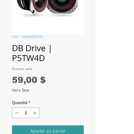
SKU : 839868008183
DB Drive |
P5TW4D
Aucun avis
Prix
59,00 $
Hors Taxe
Quantité
*
Ajouter au panier