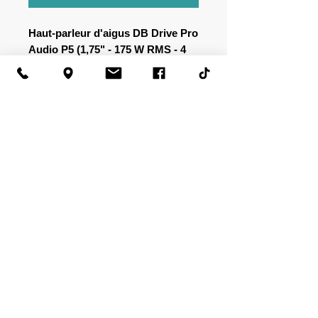
Haut-parleur d'aigus DB Drive Pro
Audio P5 (1,75" - 175 W RMS - 4
ohms)
CARACTÉRISTIQUES
Matériau du diaphragme : aluminium
Diamètre de la bobine acoustique :
1,75"
Puissance de crête : 300 watts
Puissance RMS : 175 watts
Aimant : 11,06 oz
Gamme de fréquences : 2,5 K - 20
KHz
Impédance nominale : 4 Ohm
Sensibilité : 103 dB