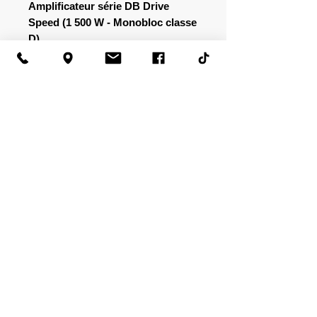
Amplificateur série DB Drive
Speed ​​(1 500 W - Monobloc classe
D)
CARACTÉRISTIQUES
Monobloc Classe D
SPECS. GÉNÉRALES
Capacité de charge mono de 2 ohms
Entrées RCA de haut niveau
Évalué à 14 Volts :
Sorties RCA tamponnées
1 x 1 500 watts à 1 ohm
Filtre croisé passe-bas variable à
1 x 700 watts à 2 ohms
pente de 12 dB
THD (1 kHz à 4 ohms) : 0,04 %
Filtre subsonique variable à pente de
Bande passante (-3 dB) : 18 Hz-250
24 dB
Hz
Sélecteur de déphasage
Sensibilité d'entrée : 0,20 MV - 5,0 V
Contrôle des basses à distance
RMS
Grands connecteurs d'entrée de
Rapport signal/bruit : 99 dB
câble d'alimentation
Facteur d'amortissement (1k Hz à 4
PCB double face
Ohm) : 126
Compatible avec n'importe quelle
Politique de confidentialité
|
Conditions d'utilisation