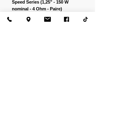
Speed ​​Series (1,25" - 150 W
nominal - 4 Ohm - Paire)
CARACTÉRISTIQUES
Tweeters à composants haute
SPECS. GÉNÉRALES
efficacité de 1,25" (28 mm)
Contour en soie avec dôme en
Puissance maximale : 225 watts
aluminium équilibré
Puissance nominale : 150 watts
Aimant néodyme avec chambre de
Réponse en fréquence : 40 Hz - 22,5
résonance arrière
kHz
Conçu pour une application de
Impédance : 4 Ohm
montage
Sensibilité : 89 dB
Crossover passif de 6 dB inclus
Vendu par paire
Politique de confidentialité
|
Conditions d'utilisation
2011 - 2026
Québec Auto Son
(9541-