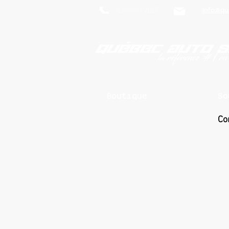
819-469-7018
info@qu
Boutique
So
Co