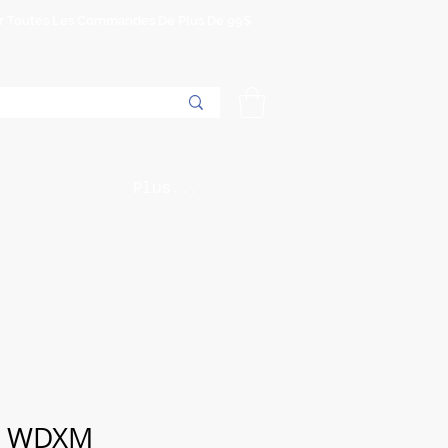
Sur Toutes Les Commandes De Plus De 99$
Plus...
 | WDXM