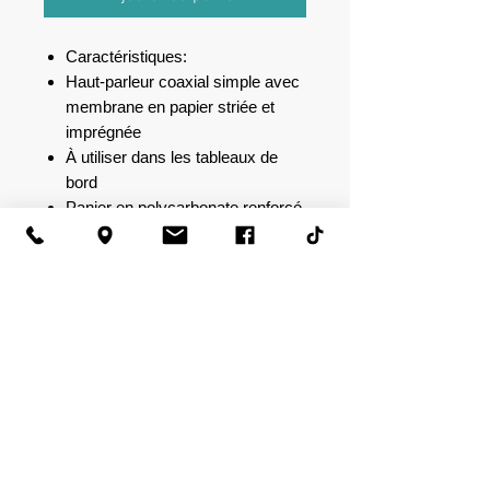
Caractéristiques:
Haut-parleur coaxial simple avec
membrane en papier striée et
imprégnée
À utiliser dans les tableaux de
bord
Panier en polycarbonate renforcé
de fibre de verre
Spécifications :
Impédance : 4 ohms
Puissance musicale : 50 W
Fréquence de résonance 1W : 70
Hz
SPL : 89 dB