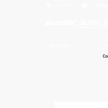
819-469-7018
info@qu
Boutique
So
Co