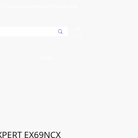
Sur Toutes Les Commandes De Plus De 99$
Plus...
 XPERT EX69NCX