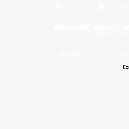
819-469-7018
info@qu
Boutique
So
Co