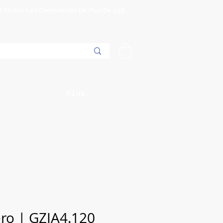
Sur Toutes Les Commandes De Plus De 99$
Plus...
ro | GZIA4.120