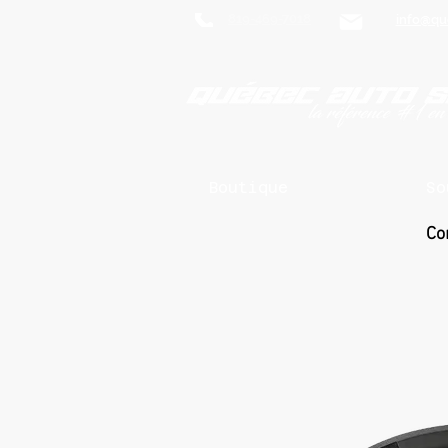
819-469-7018
info@qu
Boutique
So
Co