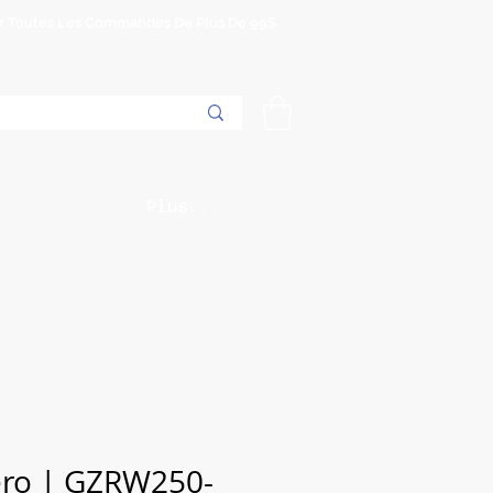
Sur Toutes Les Commandes De Plus De 99$
Plus...
ro | GZRW250-