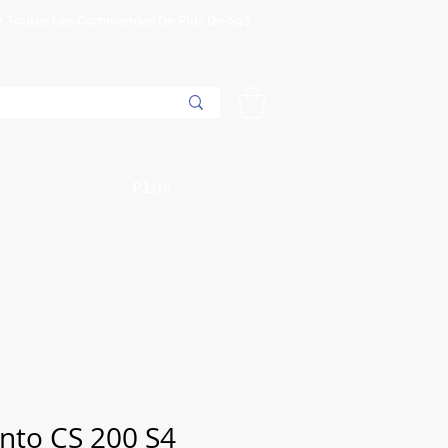
Sur Toutes Les Commandes De Plus De 99$
Plus...
ento CS 200 S4