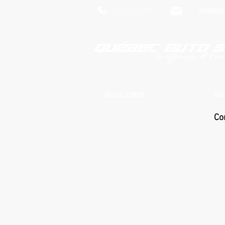
819-469-7018
info@qu
Boutique
So
Co