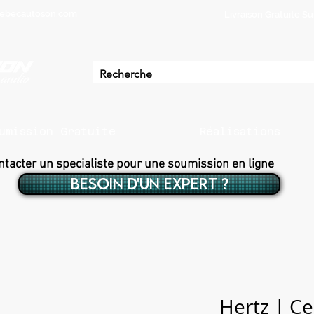
ebecautoson.com
Livraison Gratuite 
umission Gratuite
Réalisations
ntacter un specialiste pour une soumission en ligne
BESOIN D'UN EXPERT ?
Hertz | C