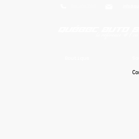
819-469-7018
info@qu
Boutique
So
Co