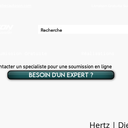
ebecautoson.com
Livraison Gratuite 
umission Gratuite
Réalisations
ntacter un specialiste pour une soumission en ligne
BESOIN D'UN EXPERT ?
Hertz | Di