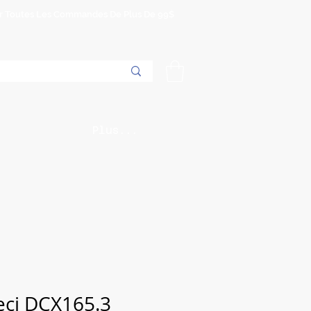
Sur Toutes Les Commandes De Plus De 99$
Plus...
eci DCX165.3