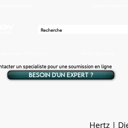
ebecautoson.com
Livraison Gratuite 
umission Gratuite
Réalisations
ntacter un specialiste pour une soumission en ligne
BESOIN D'UN EXPERT ?
Hertz | Di