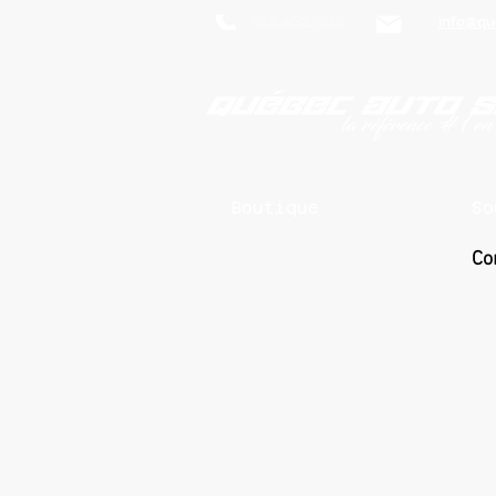
819-469-7018
info@qu
Boutique
So
Co