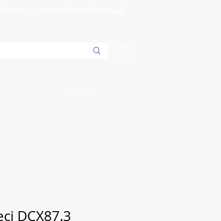
Sur Toutes Les Commandes De Plus De 99$
Plus...
eci DCX87.3