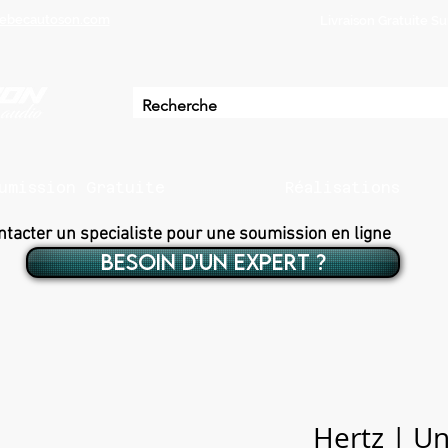
ebecautoson.com
Livraison Gratuite 
umission Gratuite
Réalisations
ntacter un specialiste pour une soumission en ligne
BESOIN D'UN EXPERT ?
Hertz | U