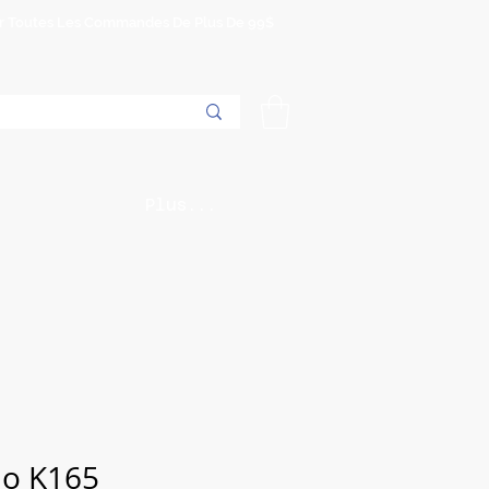
Sur Toutes Les Commandes De Plus De 99$
Plus...
no K165