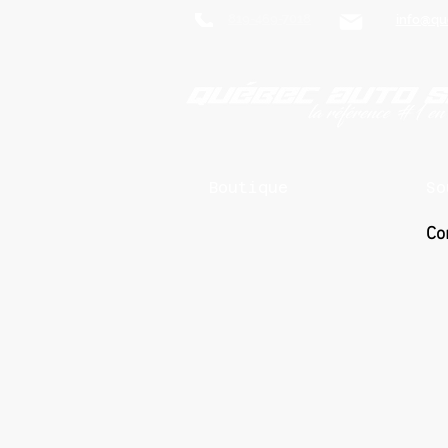
819-469-7018
info@qu
Boutique
So
Co