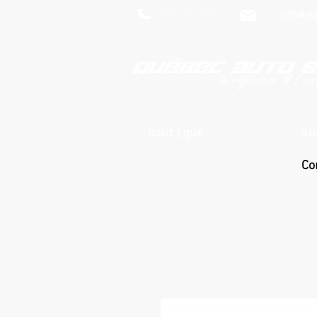
819-469-7018
info@qu
Boutique
So
Co