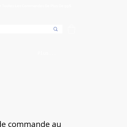
Sur Toutes Les Commandes De Plus De 99$
Plus...
 de commande au