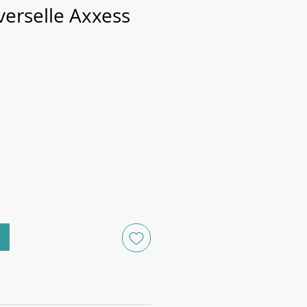
verselle Axxess
rix