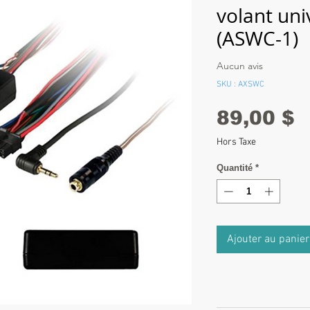
volant uni
(ASWC-1)
Aucun avis
SKU : AXSWC
P
89,00 $
Hors Taxe
Quantité
*
Ajouter au panier