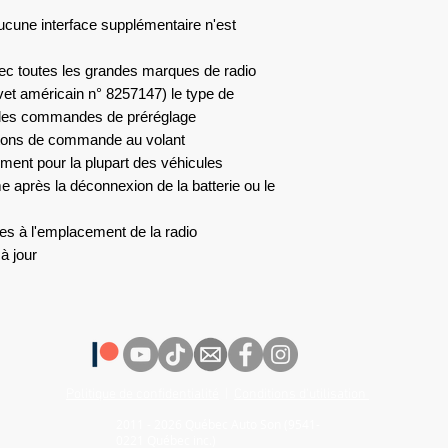
 Aucune interface supplémentaire n'est
ec toutes les grandes marques de radio
et américain n° 8257147) le type de
et les commandes de préréglage
outons de commande au volant
ent pour la plupart des véhicules
après la déconnexion de la batterie ou le
es à l'emplacement de la radio
à jour
Politique de confidentialité
|
Conditions d'utilisation
2011 - 2026 Québec Auto Son (9541-
0221 Québec inc.)