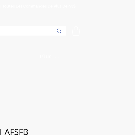
Sur Toutes Les Commandes De Plus De 99$
Plus...
| AFSFB