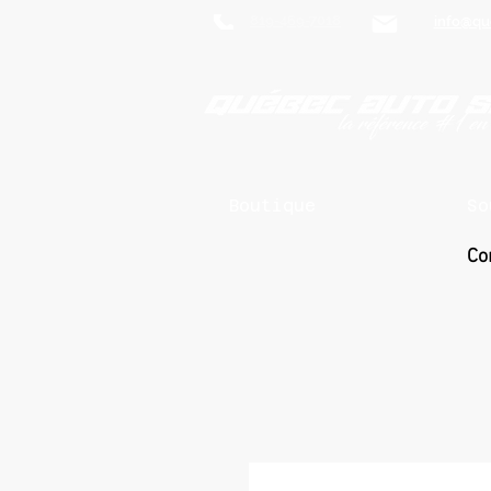
819-469-7018
info@qu
Boutique
So
Co