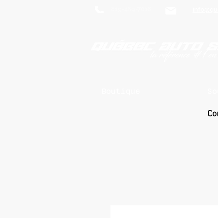
819-469-7018
info@qu
Boutique
So
Co