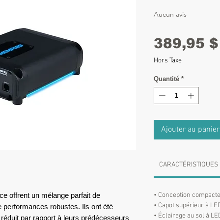
Aucun avis
389,95 $
Hors Taxe
Quantité
*
Ajouter au panier
CARACTÉRISTIQUES
e offrent un mélange parfait de
• Conception compacte
• Capot supérieur à LE
 performances robustes. Ils ont été
• Éclairage au sol à L
duit par rapport à leurs prédécesseurs