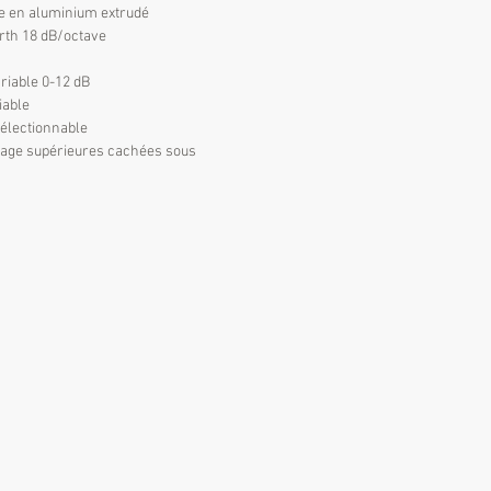
ue en aluminium extrudé
rth 18 dB/octave
s
ariable 0-12 dB
iable
sélectionnable
ge supérieures cachées sous