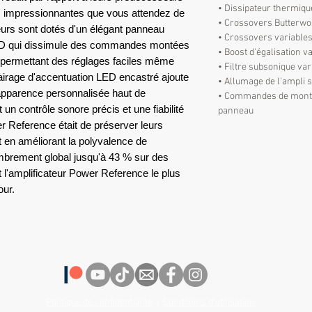
• Dissipateur thermiq
s impressionnantes que vous attendez de
• Crossovers Butterwo
urs sont dotés d'un élégant panneau
• Crossovers variable
LED qui dissimule des commandes montées
• Boost d'égalisation v
, permettant des réglages faciles même
• Filtre subsonique var
lairage d'accentuation LED encastré ajoute
• Allumage de l'ampli 
apparence personnalisée haut de
• Commandes de monta
un contrôle sonore précis et une fiabilité
panneau
wer Reference était de préserver leurs
 en améliorant la polyvalence de
combrement global jusqu'à 43 % sur des
t l'amplificateur Power Reference le plus
our.
Politique de confidentialité
|
Conditions d'utilisation