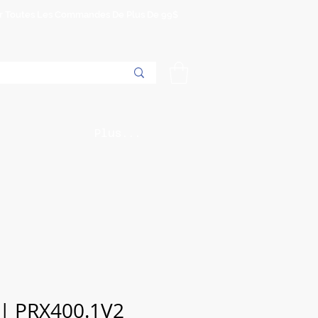
Sur Toutes Les Commandes De Plus De 99$
Plus...
| PRX400.1V2