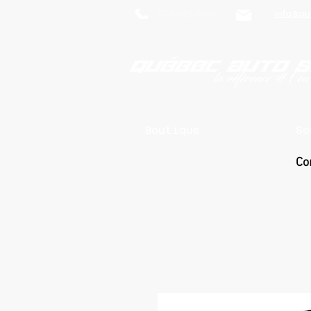
819-469-7018
info@qu
Boutique
So
Co