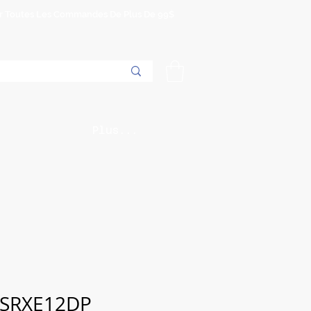
Sur Toutes Les Commandes De Plus De 99$
Plus...
SRXE12DP