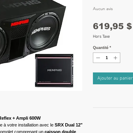
Aucun avis
619,95 $
Hors Taxe
Quantité
*
Ajouter au panier
eflex + Ampli 600W
 à votre installation avec le
SRX Dual 12"
complet comprenant un
caisson double