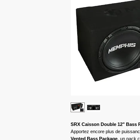
SRX Caisson Double 12" Bass R
Apportez encore plus de puissance
Vented Bass Package
, un pack 