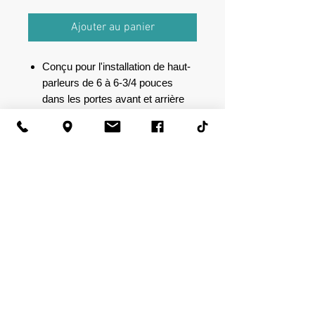
Ajouter au panier
Conçu pour l'installation de haut-
parleurs de 6 à 6-3/4 pouces
dans les portes avant et arrière
d'usine
Chevrolet
Equinox 2005-2009
Pontiac
Torrent 2006-2009
Saturn
VUE 2002-2010