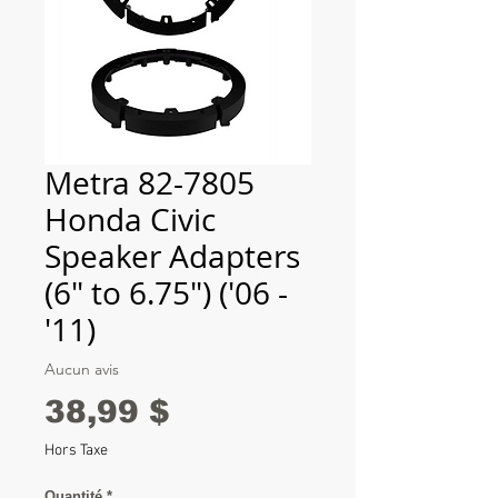
Metra 82-7805
Honda Civic
Speaker Adapters
(6" to 6.75") ('06 -
'11)
Aucun avis
Prix
38,99 $
Hors Taxe
Quantité
*