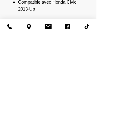
Compatible avec Honda Civic
2013-Up
Le kit comprend :
Boîtier radio double DIN
Poche
Supports de boîtier radio
Trois attaches de panneau en
métal et trois en plastique
Quatre vis cruciformes à tête
bombée #8 x 3/8"
Neuf vis cruciformes à tête
cylindrique large #8 x 3/8"
Trois vis cruciformes à tête
bombée #4 x 3/8"
Deux vis cruciformes à tête
cylindrique large #8 x 1/2"