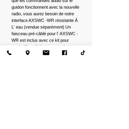
que les commandes audio sur le
guidon fonctionnent avec la nouvelle
radio, vous aurez besoin de notre
interface AXSWC -WR résistante
À
L'
eau (vendue séparément) Un
faisceau pré-câblé pour l'
AXSWC
-
WR est inclus avec ce kit pour
rendre l'installation encore plus
facile.
Kit d'installation stéréo conçu
pour s'adapter à n'importe quelle
radio standard de 5,1 cm de haut
avec une disposition
ISO .
La conception monobloc avec un
joint en caoutchouc inclus offre
un soutien et repousse l'humidité
et les vibrations
Un faisceau pré-câblé
pour
AXSWC
-WR est inclus
(
AXSWC
-WR est vendu