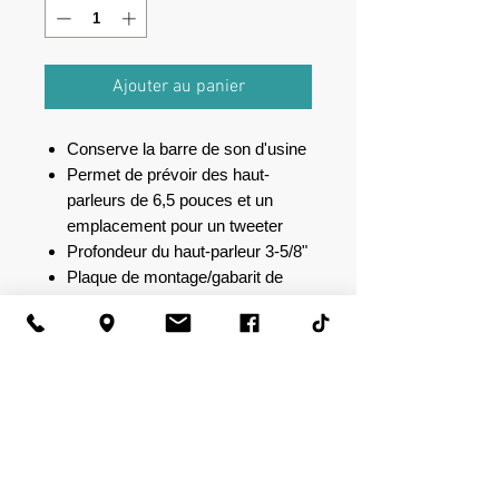
Ajouter au panier
Conserve la barre de son d'usine
Permet de prévoir des haut-
parleurs de 6,5 pouces et un
emplacement pour un tweeter
Profondeur du haut-parleur 3-5/8"
Plaque de montage/gabarit de
découpe inclus
Matériel et faisceaux de haut-
parleurs inclus
Découpe du matériau intérieur de
la barre de son nécessaire
(plaque de montage/gabarit de
découpe inclus)
Compatible avec Jeep Wrangler