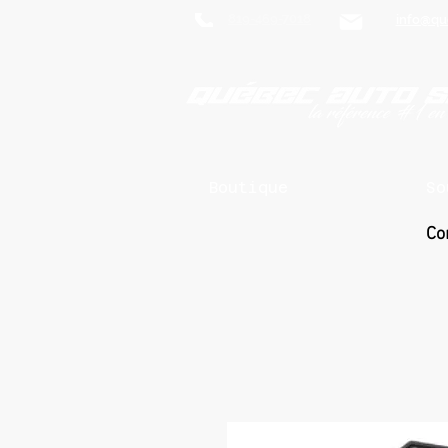
819-469-7018
info@qu
Boutique
So
Co