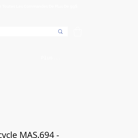
Sur Toutes Les Commandes De Plus De 99$
Plus...
cycle MAS.694 -