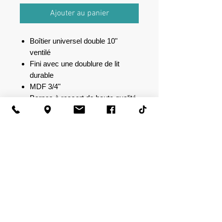
Ajouter au panier
Boîtier universel double 10"
ventilé
Fini avec une doublure de lit
durable
MDF 3/4"
Bornes à ressort de haute qualité
Spécifications :
Espace aérien : 1,0 pied cube
(par sous-marin)
Hauteur : 13"
Largeur : 28"
Profondeur : 13"
Fréquence d'accord : 40 Hz