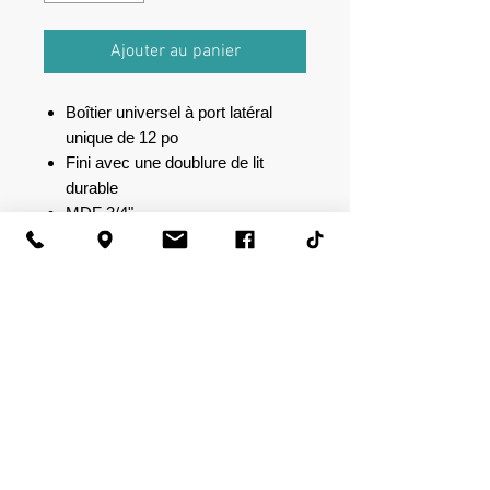
Ajouter au panier
Boîtier universel à port latéral
unique de 12 po
Fini avec une doublure de lit
durable
MDF 3/4"
Borne à ressort de haute qualité
Spécifications :
Espace aérien : 1,8 pieds cubes
Hauteur : 13,5"
Largeur : 22"
Profondeur : 15"
Fréquence d'accord : 43 Hz