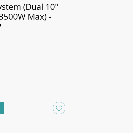
ystem (Dual 10"
 3500W Max) -
P
Prix