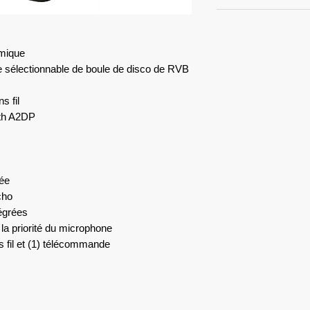
amique
ne sélectionnable de boule de disco de RVB
s fil
oth A2DP
rée
cho
tégrées
a priorité du microphone
fil et (1) télécommande