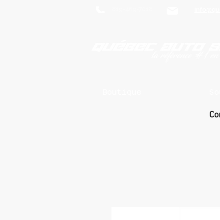
819-469-7018
info@qu
Boutique
So
Co