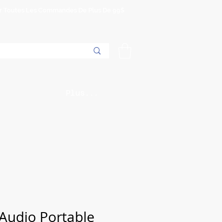
Sur Toutes Les Commandes De Plus De 99$
Plus...
udio Portable