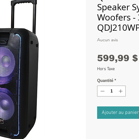
Speaker S
Woofers -
QDJ210W
Aucun avis
599,99 $
Hors Taxe
Quantité
*
Ajouter au panier