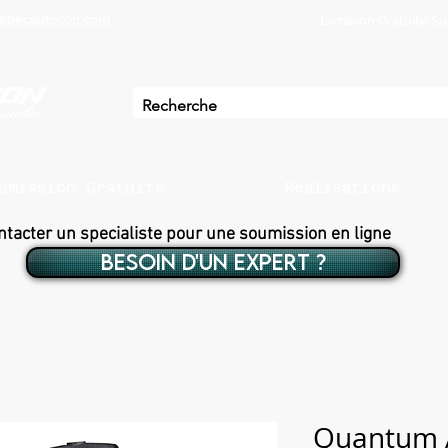
ebecautoson.com
Livraison Gratuite 
umission Gratuite
Réalisations
ntacter un specialiste pour une soumission en ligne
BESOIN D'UN EXPERT ?
Quantum A