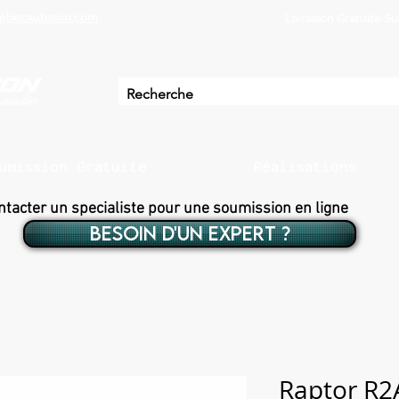
ebecautoson.com
Livraison Gratuite 
umission Gratuite
Réalisations
ntacter un specialiste pour une soumission en ligne
BESOIN D'UN EXPERT ?
Raptor R