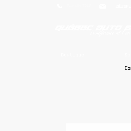
819-469-7018
info@qu
Boutique
So
Co