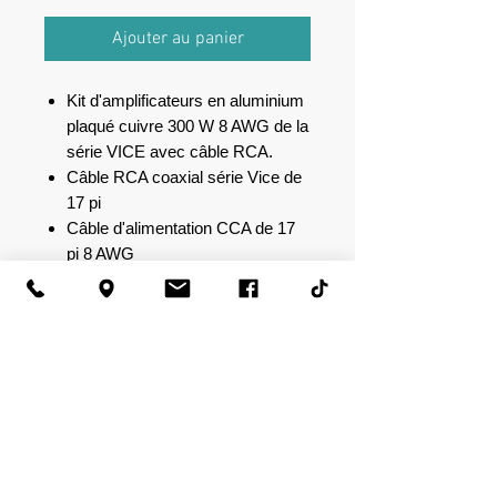
Ajouter au panier
Kit d'amplificateurs en aluminium
plaqué cuivre 300 W 8 AWG de la
série VICE avec câble RCA.
Câble RCA coaxial série Vice de
17 pi
Câble d'alimentation CCA de 17
pi 8 AWG
Câble de mise à la terre 3 pi 8
AWG CCA
Fil d'allumage de 17 pi 18 AWG
1 porte-fusible AGU avec fusible
20 ampères
2 cosses à anneau serties 8
AWG plaquées nickel