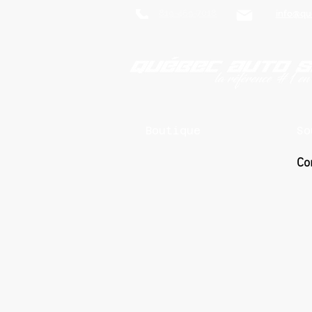
819-469-7018
info@qu
Boutique
So
Co