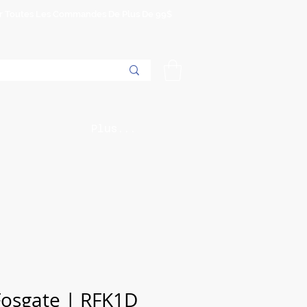
Sur Toutes Les Commandes De Plus De 99$
Plus...
Fosgate | RFK1D