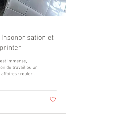
Insonorisation et
printer
l est immense,
ion de travail ou un
 affaires : rouler
t le système de son
 de ce Sprinter est