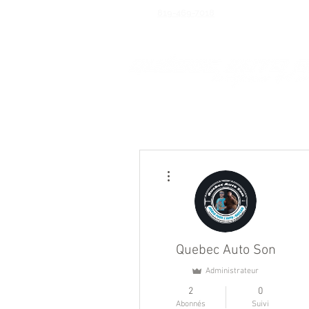
819-469-7018
info@qu
Boutique
So
Plus d'actions
Quebec Auto Son
Administrateur
2
0
Abonnés
Suivi