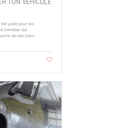
ER TON VÉHICULE
'est juste pour les
re trembler les
le et unique raison
automobiles
s au maximum. Le
oîtes de tôle...