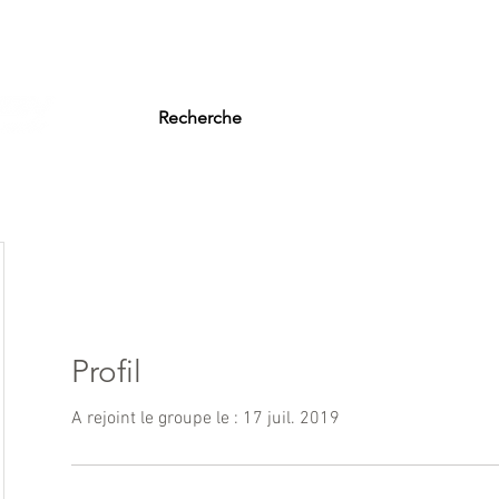
ebecautoson.com
Livraison Gratuite 
umission Gratuite
Réalisations
Profil
A rejoint le groupe le : 17 juil. 2019