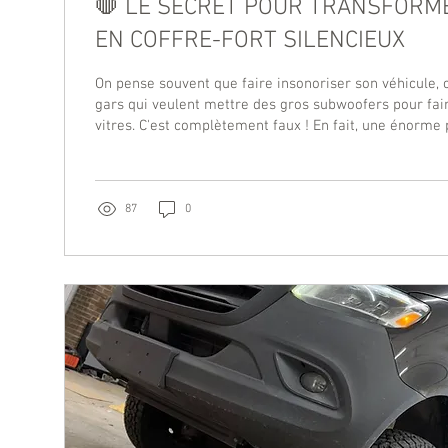
🛑 LE SECRET POUR TRANSFORM
EN COFFRE-FORT SILENCIEUX
On pense souvent que faire insonoriser son véhicule, c
gars qui veulent mettre des gros subwoofers pour fai
vitres. C'est complètement faux ! En fait, une énorme partie de nos clients
chez Québec Auto Son viennent nous voir pour une seu
: ils veulent la paix sur la route. Les manufacturiers 
d'aujourd'hui essaient de couper le poids et les coût
résultat ? Les portes et les planchers sont de grosses b
87
0