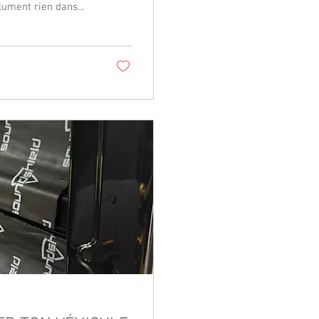
solument rien dans
e sel, de neige ou de
le Park , sortir au
avec ton pouce (et te