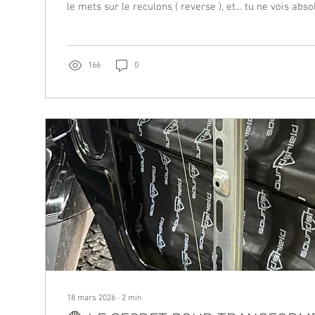
le mets sur le reculons ( reverse ), et... tu ne vois ab
ton écran. Ta caméra de recul est couverte de boue, d
slush . Le résultat ? Tu dois remettre ton véhicule sur 
froid, et aller essuyer la petite lentille de la caméra 
salir les mains au passage). C'est fâchant, c'est...
166
0
18 mars 2026
∙
2
min