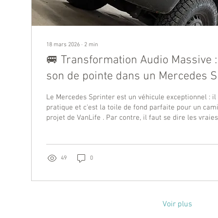
18 mars 2026
∙
2
min
🚐 Transformation Audio Massive : 
son de pointe dans un Mercedes S
Le Mercedes Sprinter est un véhicule exceptionnel : i
pratique et c'est la toile de fond parfaite pour un cam
projet de VanLife . Par contre, il faut se dire les vraies
dans une immense boîte de tôle vide, c'est bruyant, e
d'origine laisse grandement à désirer. Le propriétaire
venu nous voir chez Québec Auto Son avec une demande claire. Il voulait
la totale : du volume, de la clarté, et surtout, du...
49
0
Voir plus